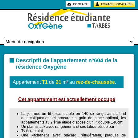
CONTACT
ESPACE LOCATAIRE
Descriptif de l'appartement n°604 de la
résidence Oxygène
Appartement
T1
de
21
m² au
rez-de-chaussée
.
Cet appartement est actuellement occupé
La journée un lit escamotable en 140 se range au plafond
automatiquement et procure un gain de place optimal, les
appartements au 2ième étage dispose d'un lit double 140cm;
Un plan snack avec rangements et ces tabourets de bar;
Tv écran plat;
Une kitchenette avec placard, réfrigérateur, plaques de